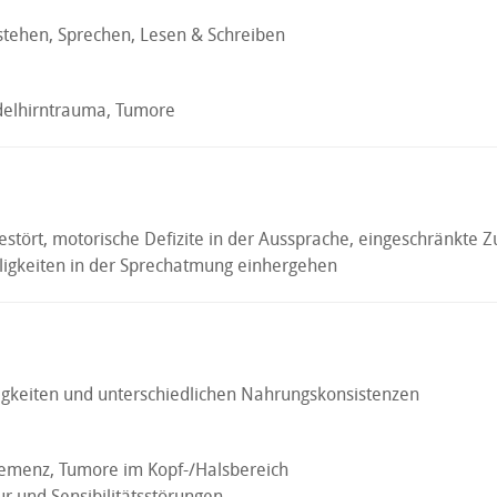
stehen, Sprechen, Lesen & Schreiben
ädelhirntrauma, Tumore
estört, motorische Defizite in der Aussprache, eingeschränkte 
igkeiten in der Sprechatmung einhergehen
sigkeiten und unterschiedlichen Nahrungskonsistenzen
Demenz, Tumore im Kopf-/Halsbereich
r und Sensibilitätsstörungen