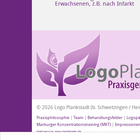
Erwachsenen, z.B. nach Infarkt
© 2026 Logo Plankstadt (b. Schwetzingen / Heid
Praxisphilosophie
|
Team
|
Behandlungsfelder
|
Logopäd
Marburger Konzentrationstraining (MKT)
|
Impressione
Webservice: www.heidelweb.de