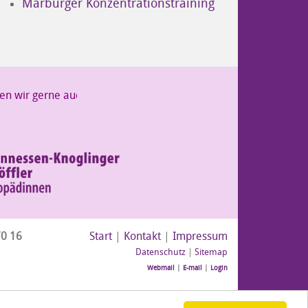
Marburger Konzentrationstraining
en wir gerne auch frühe oder späte Termine an +++ Wir machen 
70 16
Start
|
Kontakt
|
Impressum
Datenschutz
|
Sitemap
Webmail
|
E-mail
|
Login